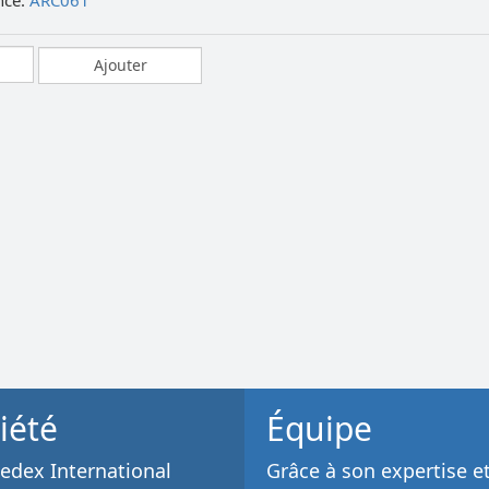
nce:
ARC061
iété
Équipe
dex International
Grâce à son
expertise e