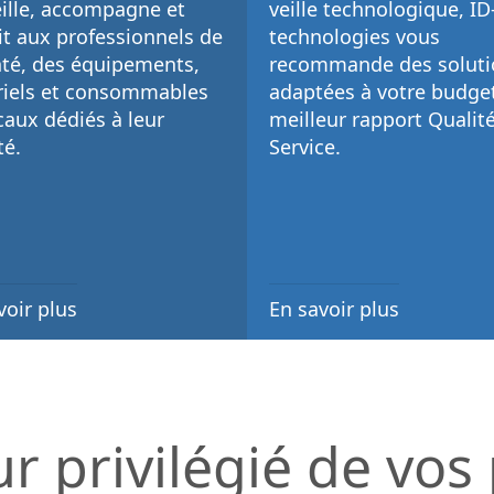
ille, accompagne et
veille technologique
, I
it aux
professionnels de
technologies vous
nté
, des
équipements,
recommande des soluti
iels et consommables
adaptées à votre budget
caux
dédiés à leur
meilleur rapport Qualité
té.
Service
.
voir plus
En savoir plus
ur privilégié de vos