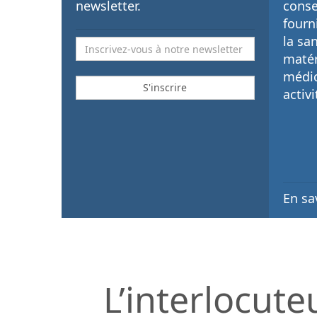
newsletter.
conse
fourn
la sa
matér
médi
activi
En sa
L’interlocute