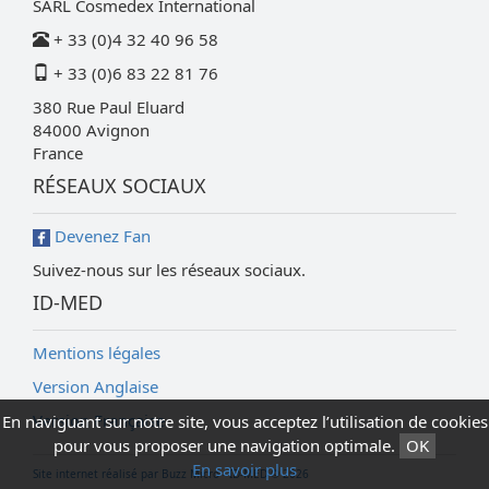
SARL Cosmedex International
+ 33 (0)4 32 40 96 58
+ 33 (0)6 83 22 81 76
380 Rue Paul Eluard
84000
Avignon
France
RÉSEAUX SOCIAUX
Devenez Fan
Suivez-nous sur les réseaux sociaux.
ID-MED
Mentions légales
Version Anglaise
Version Française
En naviguant sur notre site, vous acceptez l’utilisation de cookies
pour vous proposer une navigation optimale.
OK
En savoir plus
Site internet réalisé par Buzz Micro - ID-MED © 2026