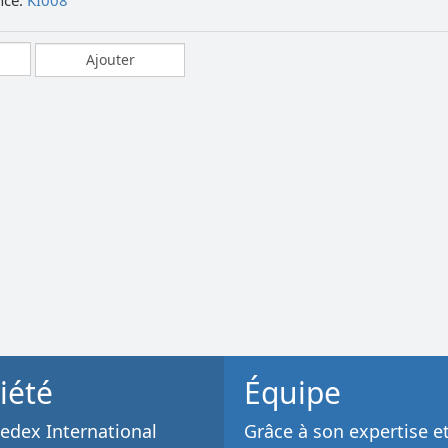
nce:
KI008
iété
Équipe
dex International
Grâce à son
expertise e