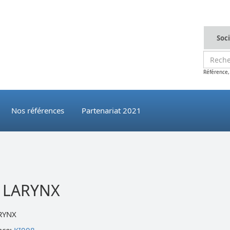
Soc
Référence,
Nos références
Partenariat 2021
T LARYNX
ARYNX