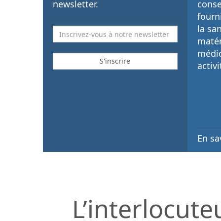
newsletter.
conse
fourn
la sa
matér
médi
activi
En sa
L’interlocute