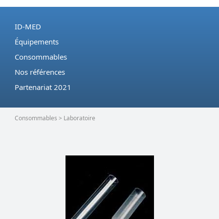
ID-MED
Équipements
Consommables
Nos références
Partenariat 2021
Consommables > Laboratoire