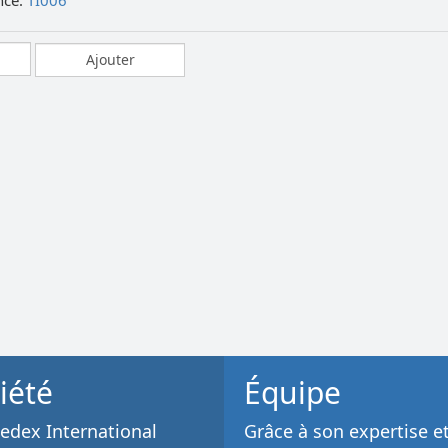
nce:
TI006
iété
Équipe
dex International
Grâce à son
expertise e