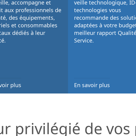
ille, accompagne et
veille technologique
, I
it aux
professionnels de
technologies vous
nté
, des
équipements,
recommande des soluti
iels et consommables
adaptées à votre budget
caux
dédiés à leur
meilleur rapport Qualité
té.
Service
.
voir plus
En savoir plus
ur privilégié de vos