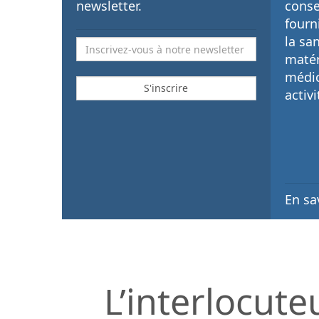
newsletter.
conse
fourn
la sa
matér
médi
activi
En sa
L’interlocute